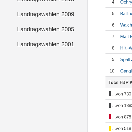
4
Oehr
Landtagswahlen 2009
5
Batlin
6
Walch
Landtagswahlen 2005
7
Matt
B
Landtagswahlen 2001
8
Hilti
9
Spalt
10
Gangl
Total FBP 
...von 73
...von 13
...von 87
...von 51