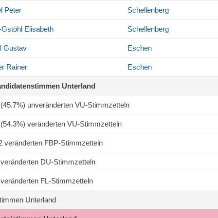
l
Peter
Schellenberg
-Gstöhl
Elisabeth
Schellenberg
l
Gustav
Eschen
er
Rainer
Eschen
andidatenstimmen Unterland
9 (45.7%) unveränderten VU-Stimmzetteln
8 (54.3%) veränderten VU-Stimmzetteln
82 veränderten FBP-Stimmzetteln
8 veränderten DU-Stimmzetteln
1 veränderten FL-Stimmzetteln
timmen Unterland