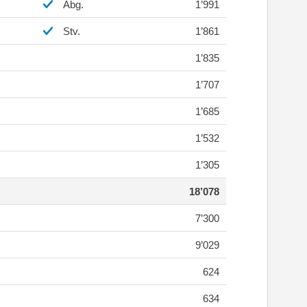
Abg.
1’991
Stv.
1’861
1’835
1’707
1’685
1’532
1’305
18’078
7’300
9’029
624
634