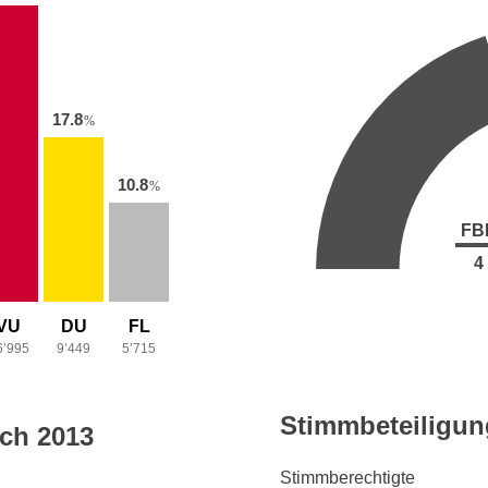
17.8
%
10.8
%
FB
4
VU
DU
FL
6’995
9’449
5’715
Stimmbeteiligun
ich 2013
Stimmberechtigte