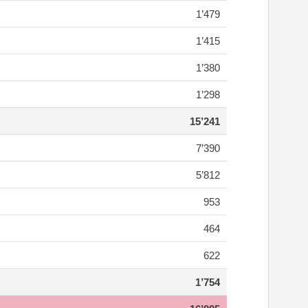
1’479
1’415
1’380
1’298
15’241
7’390
5’812
953
464
622
1’754