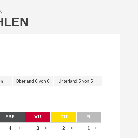
N
HLEN
en
Oberland
6 von 6
Unterland
5 von 5
FBP
VU
DU
FL
4
3
2
1
0
0
0
0