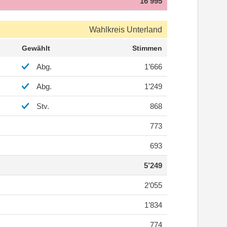
16’995
Wahlkreis Unterland
Gewählt
Stimmen
Abg.
1’666
Abg.
1’249
Stv.
868
773
693
5’249
2’055
1’834
774