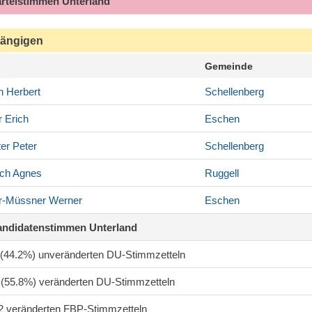
arteistimmen Unterland
ängigen
Gemeinde
h
Herbert
Schellenberg
r
Erich
Eschen
er
Peter
Schellenberg
ch
Agnes
Ruggell
r-Müssner
Werner
Eschen
andidatenstimmen Unterland
1 (44.2%) unveränderten DU-Stimmzetteln
8 (55.8%) veränderten DU-Stimmzetteln
82 veränderten FBP-Stimmzetteln