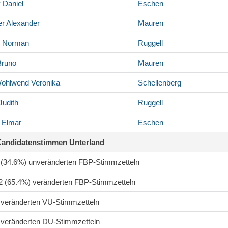
y
Daniel
Eschen
er
Alexander
Mauren
Norman
Ruggell
runo
Mauren
-Wohlwend
Veronika
Schellenberg
Judith
Ruggell
Elmar
Eschen
Kandidatenstimmen Unterland
0 (34.6%) unveränderten FBP-Stimmzetteln
82 (65.4%) veränderten FBP-Stimmzetteln
8 veränderten VU-Stimmzetteln
8 veränderten DU-Stimmzetteln