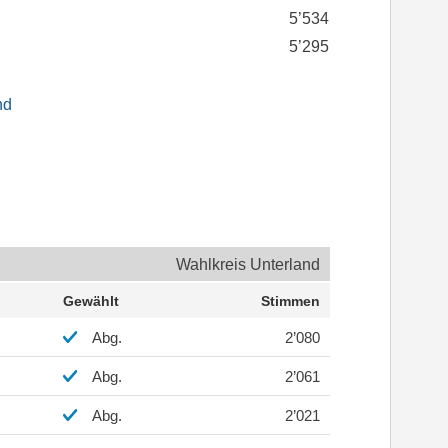
5’534
5’295
nd
Wahlkreis Unterland
Gewählt
Stimmen
Abg.
2’080
Abg.
2’061
Abg.
2’021