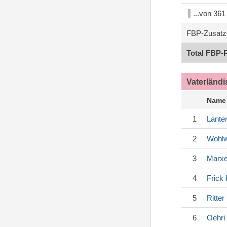
...von 36
FBP-Zusatz
Total FBP-
Vaterländ
Name
1
Lanter
2
Wohl
3
Marxe
4
Frick
5
Ritter
6
Oehri