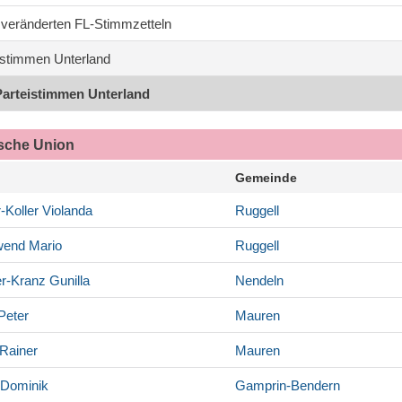
1 veränderten FL-Stimmzetteln
stimmen Unterland
Parteistimmen Unterland
ische Union
Gemeinde
-Koller
Violanda
Ruggell
wend
Mario
Ruggell
r-Kranz
Gunilla
Nendeln
Peter
Mauren
Rainer
Mauren
Dominik
Gamprin-Bendern