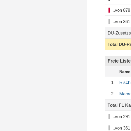
...von 87
...von 36
DU-Zusatzs
Total DU-P
Freie Liste
Name
1
Risch
2
Marxe
Total FL K
...von 29
...von 36