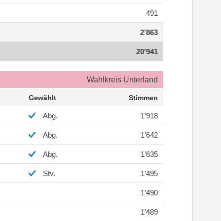
491
2’863
20’941
Wahlkreis Unterland
Gewählt
Stimmen
Abg.
1’918
Abg.
1’642
Abg.
1’635
Stv.
1’495
1’490
1’489