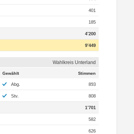
401
185
4’200
9’449
Wahlkreis Unterland
Gewählt
Stimmen
Abg.
893
Stv.
808
1’701
582
626