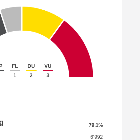
P
FL
DU
VU
1
2
3
g
79.1%
6’992