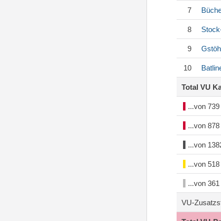
7
Büche
8
Stock
9
Gstöh
10
Batlin
Total VU K
...von 73
...von 87
...von 13
...von 51
...von 36
VU-Zusatzs