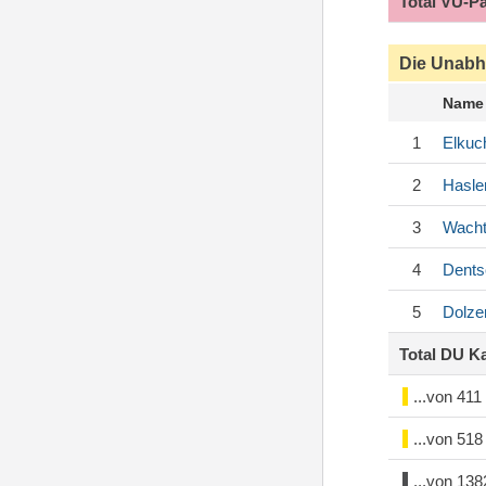
Total VU-P
Die Unabh
Name
1
Elkuc
2
Hasle
3
Wacht
4
Dents
5
Dolze
Total DU K
...von 41
...von 51
...von 13