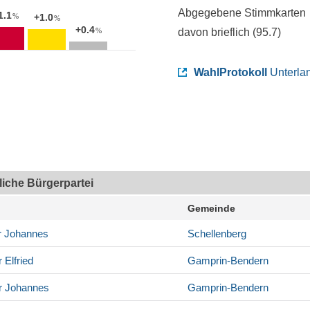
Abgegebene Stimmkarten
1.1
%
+1.0
%
+0.4
%
davon brieflich (
95.7
)
WahlProtokoll
Unterla
tliche Bürgerpartei
Gemeinde
r
Johannes
Schellenberg
r
Elfried
Gamprin-Bendern
r
Johannes
Gamprin-Bendern