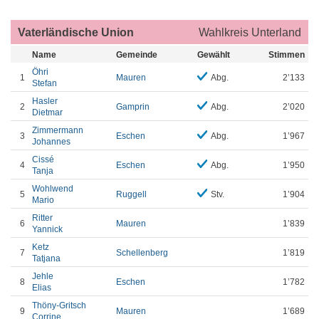
Vaterländische Union
Wahlkreis Unterland
Name
Gemeinde
Gewählt
Stimmen
Öhri
1
Mauren
Abg.
2’133
Stefan
Hasler
2
Gamprin
Abg.
2’020
Dietmar
Zimmermann
3
Eschen
Abg.
1’967
Johannes
Cissé
4
Eschen
Abg.
1’950
Tanja
Wohlwend
5
Ruggell
Stv.
1’904
Mario
Ritter
6
Mauren
1’839
Yannick
Ketz
7
Schellenberg
1’819
Tatjana
Jehle
8
Eschen
1’782
Elias
Thöny-Gritsch
9
Mauren
1’689
Corrine