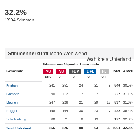
32.2
%
1’904 Stimmen
Stimmenherkunft
Mario Wohlwend
Wahlkreis Unterland
Stimmen von folgenden Stimmzetteln
Gemeinde
VU
VU
FBP
DPL
FL
Total
Anteil
241
251
24
21
9
546
30.5%
Eschen
Gamprin
90
112
7
7
6
222
31.1%
Mauren
247
228
21
29
12
537
31.6%
Ruggell
198
164
30
23
7
422
36.4%
Schellenberg
80
71
8
13
5
177
32.3%
856
826
90
93
39
1904
32.2%
Total Unterland