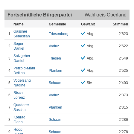
Fortschrittliche Bürgerpartei
Wahlkreis Oberland
Name
Gemeinde
Gewählt
Stimmen
Gassner
1
Triesenberg
Abg.
2’823
Sebastian
Seger
2
Vaduz
Abg.
2’622
Daniel
Salzgeber
3
Triesen
Abg.
2’549
Daniel
Petzold-Mähr
4
Planken
Abg.
2’525
Bettina
Vogelsang
5
Schaan
Stv.
2’403
Nadine
Risch
6
Vaduz
2’373
Lorenz
Quaderer
7
Planken
2’315
Sascha
Konrad
8
Schaan
2’286
Florin
Hoop
9
Schaan
2’278