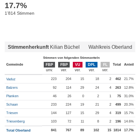
17.7
%
1’814 Stimmen
Stimmenherkunft
Kilian Büchel
Wahlkreis Oberland
Stimmen von folgenden Stimmzetteln
Gemeinde
FBP
FBP
VU
DPL
FL
Total
Anteil
223
204
15
18
2
462
21.7%
Vaduz
Balzers
92
114
29
24
4
263
12.8%
Planken
46
26
0
2
1
75
31.0%
Schaan
233
224
19
21
2
499
20.3%
Triesen
144
127
15
29
4
319
15.7%
Triesenberg
103
72
11
8
2
196
14.6%
841
767
89
102
15
1814
17.7%
Total Oberland