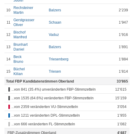
Judith
Rechsteiner
10
Balzers
2’239
Martin
Gerstgrasser
11
Schaan
1’947
Oliver
Bischof
12
Vaduz
1’916
Manfred
Brunhart
13
Balzers
1’891
Daniel
Beck
14
Triesenberg
1’884
Bruno
Büchel
15
Triesen
1’814
Kilian
Total FBP Kandidatenstimmen Oberland
33’865
...von 841 (35.4%) unveränderten FBP-Stimmzetteln
12’615
...von 1535 (64.6%) veränderten FBP-Stimmzetteln
15’159
...von 2359 veränderten VU-Stimmzetteln
3’054
...von 1211 veränderten DPL-Stimmzetteln
1’955
...von 666 veränderten FL-Stimmzetteln
1’082
FBP-Zusatzstimmen Oberland
4’487