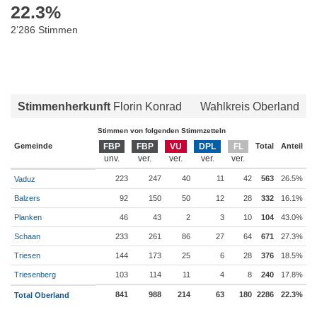
22.3
%
2’286 Stimmen
Stimmenherkunft
Florin Konrad
Wahlkreis Oberland
Stimmen von folgenden Stimmzetteln
Gemeinde
FBP
FBP
VU
DPL
FL
Total
Anteil
223
247
40
11
42
563
26.5%
Vaduz
Balzers
92
150
50
12
28
332
16.1%
Planken
46
43
2
3
10
104
43.0%
Schaan
233
261
86
27
64
671
27.3%
Triesen
144
173
25
6
28
376
18.5%
Triesenberg
103
114
11
4
8
240
17.8%
841
988
214
63
180
2286
22.3%
Total Oberland