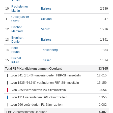
Judith
Rechsteiner
10
Balzers
2’239
Martin
Gerstgrasser
11
Schaan
1’947
Oliver
Bischof
12
Vaduz
1’916
Manfred
Brunhart
13
Balzers
1’891
Daniel
Beck
14
Triesenberg
1’884
Bruno
Büchel
15
Triesen
1’814
Kilian
Total FBP Kandidatenstimmen Oberland
33’865
...von 841 (35.4%) unveränderten FBP-Stimmzetteln
12’615
...von 1535 (64.6%) veränderten FBP-Stimmzetteln
15’159
...von 2359 veränderten VU-Stimmzetteln
3’054
...von 1211 veränderten DPL-Stimmzetteln
1’955
...von 666 veränderten FL-Stimmzetteln
1’082
FBP-Zusatzstimmen Oberland
4’487