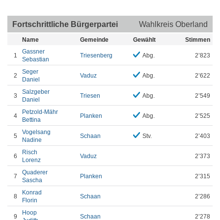
Fortschrittliche Bürgerpartei
Wahlkreis Oberland
Name
Gemeinde
Gewählt
Stimmen
Gassner
1
Triesenberg
Abg.
2’823
Sebastian
Seger
2
Vaduz
Abg.
2’622
Daniel
Salzgeber
3
Triesen
Abg.
2’549
Daniel
Petzold-Mähr
4
Planken
Abg.
2’525
Bettina
Vogelsang
5
Schaan
Stv.
2’403
Nadine
Risch
6
Vaduz
2’373
Lorenz
Quaderer
7
Planken
2’315
Sascha
Konrad
8
Schaan
2’286
Florin
Hoop
9
Schaan
2’278