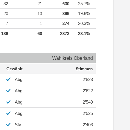
32
21
630
25.7%
20
13
399
19.6%
7
1
274
20.3%
136
60
2373
23.1%
Wahlkreis Oberland
Gewählt
Stimmen
Abg.
2’823
Abg.
2’622
Abg.
2’549
Abg.
2’525
Stv.
2’403