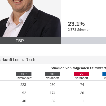
23.1
%
2’373 Stimmen
FBP
rkunft
Lorenz Risch
Stimmen von folgenden Stimmzett
FBP
FBP
VU
unverändert
verändert
verändert
v
223
290
74
92
174
36
46
32
1