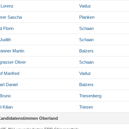
Lorenz
Vaduz
rer
Sascha
Planken
d
Florin
Schaan
Judith
Schaan
teiner
Martin
Balzers
grasser
Oliver
Schaan
of
Manfred
Vaduz
art
Daniel
Balzers
Bruno
Triesenberg
l
Kilian
Triesen
Kandidatenstimmen Oberland