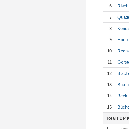
6
Risch
7
Quade
8
Konra
9
Hoop
10
Rechs
11
Gerst
12
Bisch
13
Brunh
14
Beck
15
Büche
Total FBP 