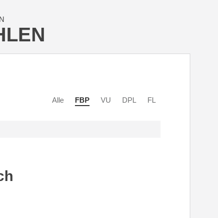
N
HLEN
Alle
FBP
VU
DPL
FL
ch