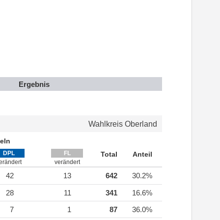
Ergebnis
Wahlkreis Oberland
eln
DPL
FL
Total
Anteil
erändert
verändert
42
13
642
30.2%
28
11
341
16.6%
7
1
87
36.0%