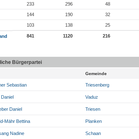
233
296
48
144
190
32
103
138
25
841
1120
216
land
tliche Bürgerpartei
Gemeinde
ner
Sebastian
Triesenberg
Daniel
Vaduz
eber
Daniel
Triesen
ld-Mähr
Bettina
Planken
sang
Nadine
Schaan