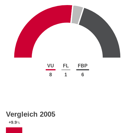
VU
FL
FBP
8
1
6
Vergleich 2005
+9.9
%