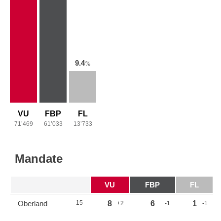
9.4
%
VU
FBP
FL
71’469
61’033
13’733
Mandate
VU
FBP
FL
Oberland
15
8
6
1
+2
-1
-1