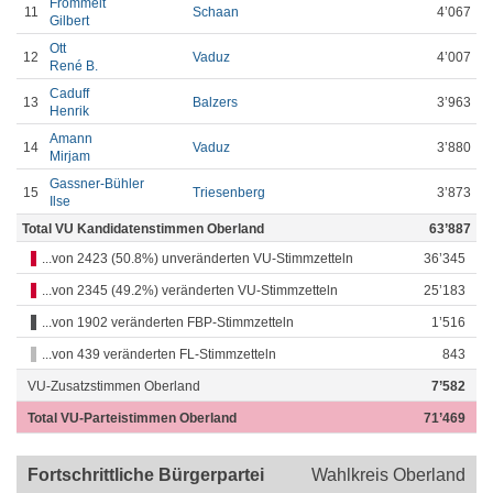
Frommelt
11
Schaan
4’067
Gilbert
Ott
12
Vaduz
4’007
René B.
Caduff
13
Balzers
3’963
Henrik
Amann
14
Vaduz
3’880
Mirjam
Gassner-Bühler
15
Triesenberg
3’873
Ilse
Total VU Kandidatenstimmen Oberland
63’887
...von 2423 (50.8%) unveränderten VU-Stimmzetteln
36’345
...von 2345 (49.2%) veränderten VU-Stimmzetteln
25’183
...von 1902 veränderten FBP-Stimmzetteln
1’516
...von 439 veränderten FL-Stimmzetteln
843
VU-Zusatzstimmen Oberland
7’582
Total VU-Parteistimmen Oberland
71’469
Fortschrittliche Bürgerpartei
Wahlkreis Oberland