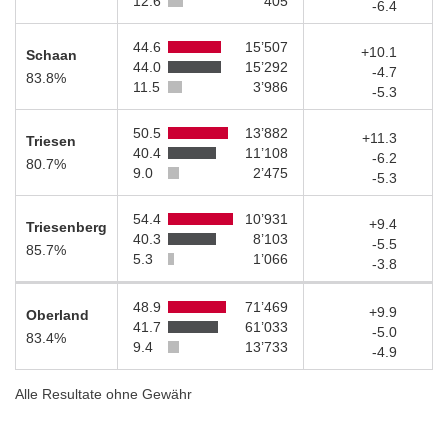
12.6
405
-6.4
44.6
15’507
+10.1
Schaan
44.0
15’292
-4.7
83.8%
11.5
3’986
-5.3
50.5
13’882
+11.3
Triesen
40.4
11’108
-6.2
80.7%
9.0
2’475
-5.3
54.4
10’931
+9.4
Triesenberg
40.3
8’103
-5.5
85.7%
5.3
1’066
-3.8
48.9
71’469
+9.9
Oberland
41.7
61’033
-5.0
83.4%
9.4
13’733
-4.9
Alle Resultate ohne Gewähr