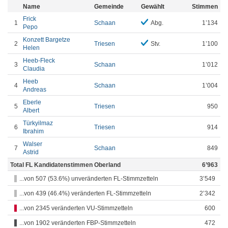
Name
Gemeinde
Gewählt
Stimmen
Frick
1
Schaan
Abg.
1’134
Pepo
Konzett Bargetze
2
Triesen
Stv.
1’100
Helen
Heeb-Fleck
3
Schaan
1’012
Claudia
Heeb
4
Schaan
1’004
Andreas
Eberle
5
Triesen
950
Albert
Türkyilmaz
6
Triesen
914
Ibrahim
Walser
7
Schaan
849
Astrid
Total FL Kandidatenstimmen Oberland
6’963
...von 507 (53.6%) unveränderten FL-Stimmzetteln
3’549
...von 439 (46.4%) veränderten FL-Stimmzetteln
2’342
...von 2345 veränderten VU-Stimmzetteln
600
...von 1902 veränderten FBP-Stimmzetteln
472