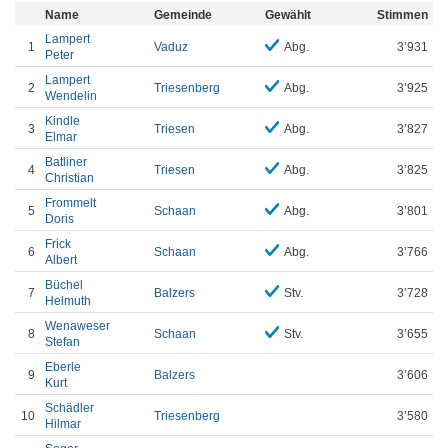
Name
Gemeinde
Gewählt
Stimmen
Lampert
1
Vaduz
Abg.
3’931
Peter
Lampert
2
Triesenberg
Abg.
3’925
Wendelin
Kindle
3
Triesen
Abg.
3’827
Elmar
Batliner
4
Triesen
Abg.
3’825
Christian
Frommelt
5
Schaan
Abg.
3’801
Doris
Frick
6
Schaan
Abg.
3’766
Albert
Büchel
7
Balzers
Stv.
3’728
Helmuth
Wenaweser
8
Schaan
Stv.
3’655
Stefan
Eberle
9
Balzers
3’606
Kurt
Schädler
10
Triesenberg
3’580
Hilmar