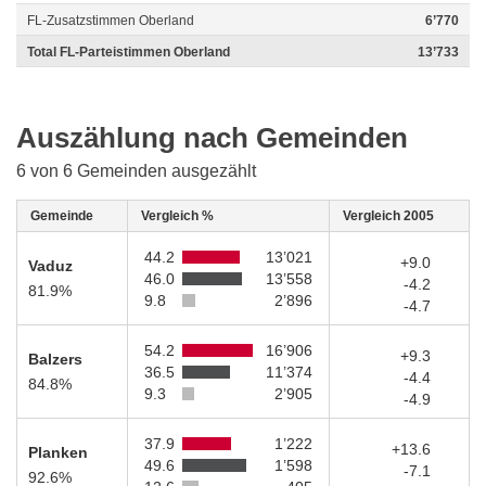
FL-Zusatzstimmen Oberland
6’770
Total FL-Parteistimmen Oberland
13’733
Auszählung nach Gemeinden
6 von 6 Gemeinden ausgezählt
Gemeinde
Vergleich %
Vergleich 2005
44.2
13’021
+9.0
Vaduz
46.0
13’558
-4.2
81.9%
9.8
2’896
-4.7
54.2
16’906
+9.3
Balzers
36.5
11’374
-4.4
84.8%
9.3
2’905
-4.9
37.9
1’222
+13.6
Planken
49.6
1’598
-7.1
92.6%