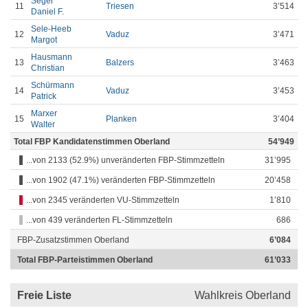
Seger
11
Triesen
3’514
Daniel F.
Sele-Heeb
12
Vaduz
3’471
Margot
Hausmann
13
Balzers
3’463
Christian
Schürmann
14
Vaduz
3’453
Patrick
Marxer
15
Planken
3’404
Walter
Total FBP Kandidatenstimmen Oberland
54’949
...von 2133 (52.9%) unveränderten FBP-Stimmzetteln
31’995
...von 1902 (47.1%) veränderten FBP-Stimmzetteln
20’458
...von 2345 veränderten VU-Stimmzetteln
1’810
...von 439 veränderten FL-Stimmzetteln
686
FBP-Zusatzstimmen Oberland
6’084
Total FBP-Parteistimmen Oberland
61’033
Freie Liste
Wahlkreis Oberland