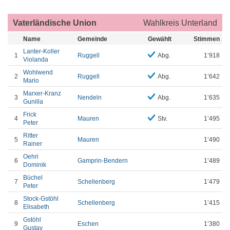
Vaterländische Union
Wahlkreis Unterland
Name
Gemeinde
Gewählt
Stimmen
Lanter-Koller
1
Ruggell
Abg.
1’918
Violanda
Wohlwend
2
Ruggell
Abg.
1’642
Mario
Marxer-Kranz
3
Nendeln
Abg.
1’635
Gunilla
Frick
4
Mauren
Stv.
1’495
Peter
Ritter
5
Mauren
1’490
Rainer
Oehri
6
Gamprin-Bendern
1’489
Dominik
Büchel
7
Schellenberg
1’479
Peter
Stock-Gstöhl
8
Schellenberg
1’415
Elisabeth
Gstöhl
9
Eschen
1’380
Gustav