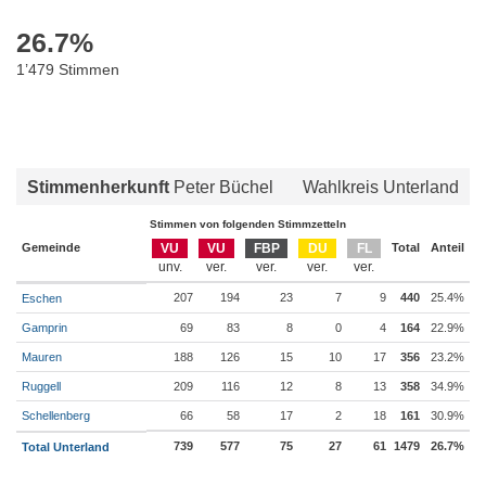
26.7
%
1’479 Stimmen
Stimmenherkunft
Peter Büchel
Wahlkreis Unterland
Stimmen von folgenden Stimmzetteln
Gemeinde
VU
VU
FBP
DU
FL
Total
Anteil
207
194
23
7
9
440
25.4%
Eschen
Gamprin
69
83
8
0
4
164
22.9%
Mauren
188
126
15
10
17
356
23.2%
Ruggell
209
116
12
8
13
358
34.9%
Schellenberg
66
58
17
2
18
161
30.9%
739
577
75
27
61
1479
26.7%
Total Unterland