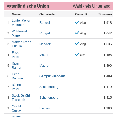
Vaterländische Union
Wahlkreis Unterland
Name
Gemeinde
Gewählt
Stimmen
Lanter-Koller
1
Ruggell
Abg.
1’918
Violanda
Wohlwend
2
Ruggell
Abg.
1’642
Mario
Marxer-Kranz
3
Nendeln
Abg.
1’635
Gunilla
Frick
4
Mauren
Stv.
1’495
Peter
Ritter
5
Mauren
1’490
Rainer
Oehri
6
Gamprin-Bendern
1’489
Dominik
Büchel
7
Schellenberg
1’479
Peter
Stock-Gstöhl
8
Schellenberg
1’415
Elisabeth
Gstöhl
9
Eschen
1’380
Gustav