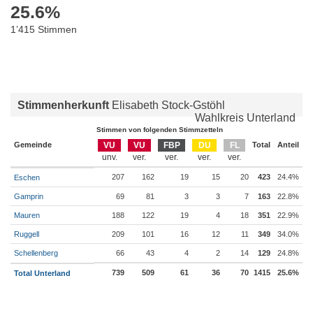
25.6
%
1’415 Stimmen
Stimmenherkunft
Elisabeth Stock-Gstöhl
Wahlkreis Unterland
Stimmen von folgenden Stimmzetteln
Gemeinde
VU
VU
FBP
DU
FL
Total
Anteil
207
162
19
15
20
423
24.4%
Eschen
Gamprin
69
81
3
3
7
163
22.8%
Mauren
188
122
19
4
18
351
22.9%
Ruggell
209
101
16
12
11
349
34.0%
Schellenberg
66
43
4
2
14
129
24.8%
739
509
61
36
70
1415
25.6%
Total Unterland