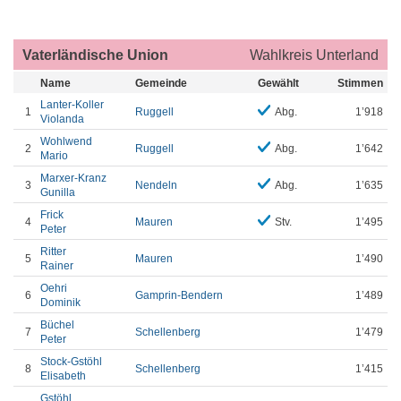
Vaterländische Union
Wahlkreis Unterland
Name
Gemeinde
Gewählt
Stimmen
Lanter-Koller
1
Ruggell
Abg.
1’918
Violanda
Wohlwend
2
Ruggell
Abg.
1’642
Mario
Marxer-Kranz
3
Nendeln
Abg.
1’635
Gunilla
Frick
4
Mauren
Stv.
1’495
Peter
Ritter
5
Mauren
1’490
Rainer
Oehri
6
Gamprin-Bendern
1’489
Dominik
Büchel
7
Schellenberg
1’479
Peter
Stock-Gstöhl
8
Schellenberg
1’415
Elisabeth
Gstöhl