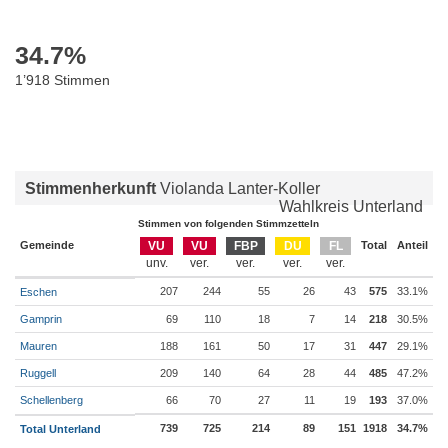
34.7
%
1’918 Stimmen
Stimmenherkunft
Violanda Lanter-Koller
Wahlkreis Unterland
Stimmen von folgenden Stimmzetteln
Gemeinde
VU
VU
FBP
DU
FL
Total
Anteil
207
244
55
26
43
575
33.1%
Eschen
Gamprin
69
110
18
7
14
218
30.5%
Mauren
188
161
50
17
31
447
29.1%
Ruggell
209
140
64
28
44
485
47.2%
Schellenberg
66
70
27
11
19
193
37.0%
739
725
214
89
151
1918
34.7%
Total Unterland