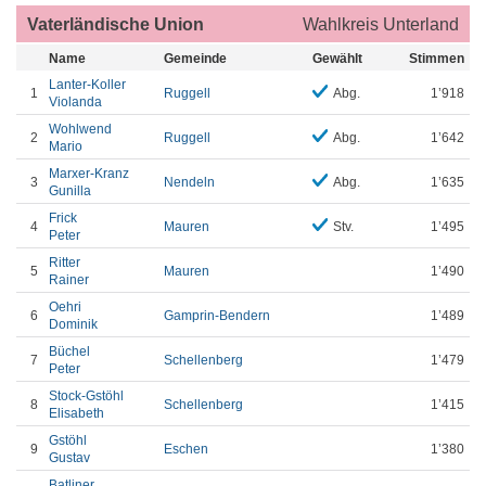
Vaterländische Union
Wahlkreis Unterland
Name
Gemeinde
Gewählt
Stimmen
Lanter-Koller
1
Ruggell
Abg.
1’918
Violanda
Wohlwend
2
Ruggell
Abg.
1’642
Mario
Marxer-Kranz
3
Nendeln
Abg.
1’635
Gunilla
Frick
4
Mauren
Stv.
1’495
Peter
Ritter
5
Mauren
1’490
Rainer
Oehri
6
Gamprin-Bendern
1’489
Dominik
Büchel
7
Schellenberg
1’479
Peter
Stock-Gstöhl
8
Schellenberg
1’415
Elisabeth
Gstöhl
9
Eschen
1’380
Gustav
Batliner