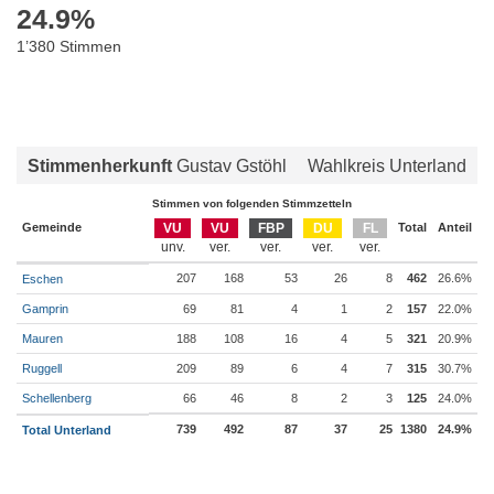
24.9
%
1’380 Stimmen
Stimmenherkunft
Gustav Gstöhl
Wahlkreis Unterland
Stimmen von folgenden Stimmzetteln
Gemeinde
VU
VU
FBP
DU
FL
Total
Anteil
207
168
53
26
8
462
26.6%
Eschen
Gamprin
69
81
4
1
2
157
22.0%
Mauren
188
108
16
4
5
321
20.9%
Ruggell
209
89
6
4
7
315
30.7%
Schellenberg
66
46
8
2
3
125
24.0%
739
492
87
37
25
1380
24.9%
Total Unterland